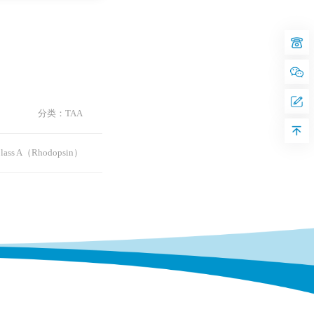
分类：TAA
ss A（Rhodopsin）