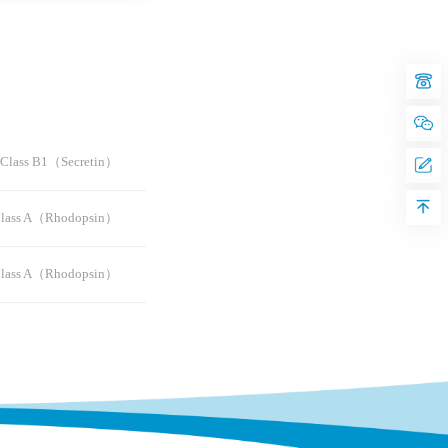
ass B1（Secretin）
ss A（Rhodopsin）
ss A（Rhodopsin）