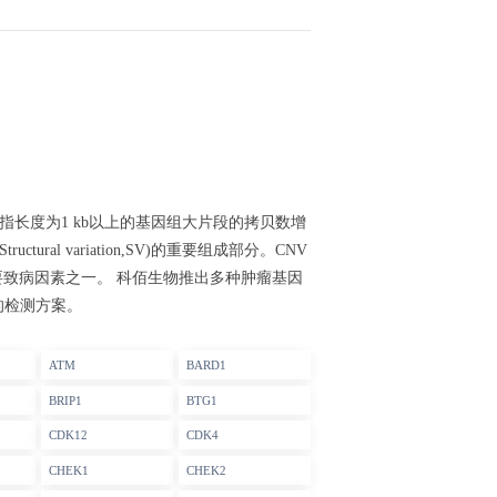
致的,一般指长度为1 kb以上的基因组大片段的拷贝数增
al variation,SV)的重要组成部分。CNV
是人类疾病的重要致病因素之一。 科佰生物推出多种肿瘤基因
的检测方案。
ATM
BARD1
BRIP1
BTG1
CDK12
CDK4
CHEK1
CHEK2