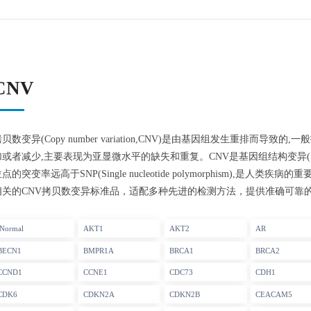
CNV
贝数变异(Copy number variation,CNV)是由基因组发生重排而导
或者减少,主要表现为亚显微水平的缺失和重复。CNV是基因组结构变异(Structur
点的突变率远高于SNP(Single nucleotide polymorphism),
相关的CNV拷贝数变异标准品，适配多种先进的检测方法，提供准确可靠
.Normal
AKT1
AKT2
AR
BECN1
BMPR1A
BRCA1
BRCA2
CCND1
CCNE1
CDC73
CDH1
CDK6
CDKN2A
CDKN2B
CEACAM5