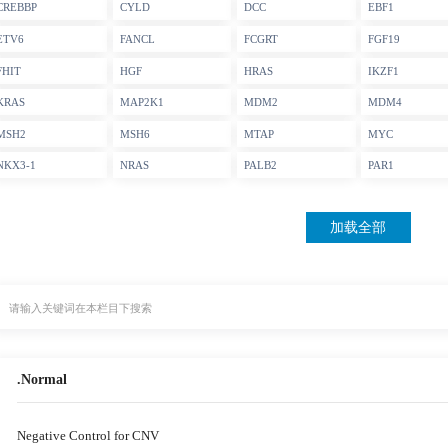
CREBBP
CYLD
DCC
EBF1
ETV6
FANCL
FCGRT
FGF19
FHIT
HGF
HRAS
IKZF1
KRAS
MAP2K1
MDM2
MDM4
MSH2
MSH6
MTAP
MYC
NKX3-1
NRAS
PALB2
PAR1
加载全部
.Normal
Negative Control for CNV