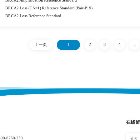
BRCA2 Amplification Reference Standard
BRCA2 Loss (CN=1) Reference Standard (Pair-P19)
BRCA2 Loss Reference Standard
上一页
1
2
3
4
...
在线留
-8750-250