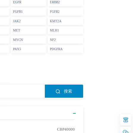
EGFR
ERBB2
FGFR1
FGFR2
JAK2
KMT2A
MET
MLH1
MYCN
NF2
PAX5
PDGFRA
搜索
CBP40000