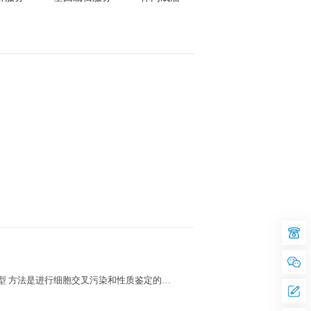
近年来，大量研究表明 STR 基因分型 方法是进行细胞交叉污染和性质鉴定的最有效和准确的方法之一，STR基因分型应用于细胞鉴定已被ATCC等机构强烈推荐。美国的ATCC 细胞库、德国的DSMZ细胞库以及日本的JCRB细胞库等为STR 分型提供了各细胞株的数据供比对。