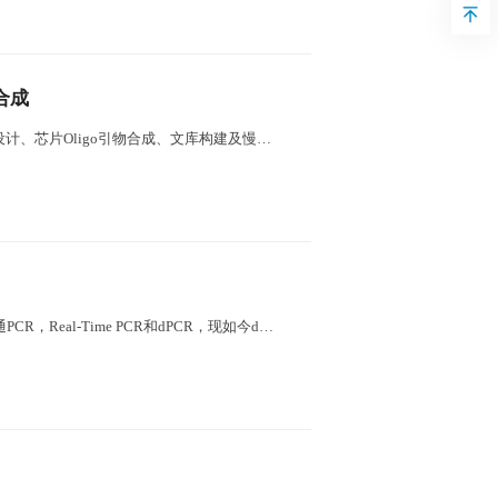
库合成
科佰生物为客户提供从sgRNA文库设计、芯片Oligo引物合成、文库构建及慢病毒包装到筛选的一站式基因功能筛选服务。
PCR技术从1983年开始依次经历普通PCR，Real-Time PCR和dPCR，现如今dPCR技术的发展就像1990年代末的Real-Time PCR发展一样，发展迅猛。