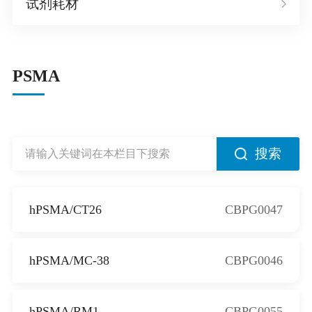
试剂耗材
PSMA
搜索
hPSMA/CT26
CBPG0047
hPSMA/MC-38
CBPG0046
hPSMA/RM1
CBPG0055