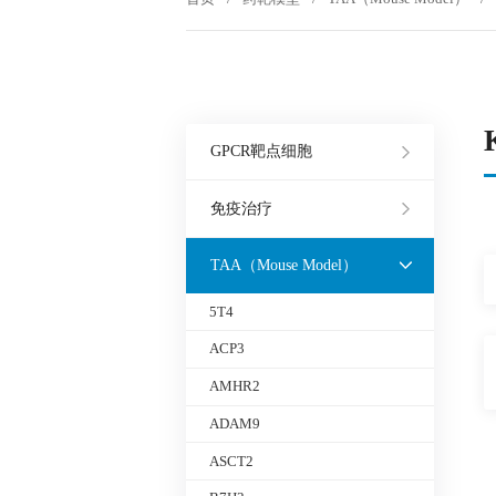
GPCR靶点细胞
免疫治疗
TAA（Mouse Model）
5T4
ACP3
AMHR2
ADAM9
ASCT2