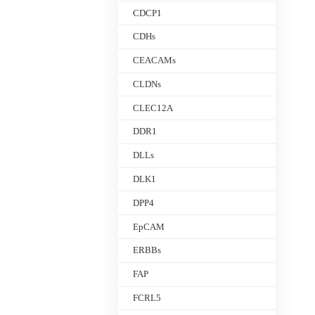
CDCP1
CDHs
CEACAMs
CLDNs
CLEC12A
DDR1
DLLs
DLK1
DPP4
EpCAM
ERBBs
FAP
FCRL5