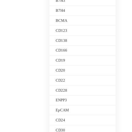
B7H3
B7H4
BCMA
CD123
CD138
CD166
CD19
CD20
CD22
CD228
ENPP3
EpCAM
CD24
CD30