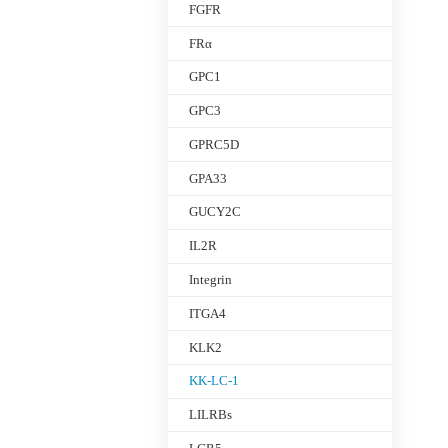
FGFR
FRα
GPC1
GPC3
GPRC5D
GPA33
GUCY2C
IL2R
Integrin
ITGA4
KLK2
KK-LC-1
LILRBs