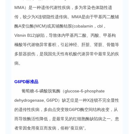
MMA）是一种遗传代谢性疾病，多为常染色体隐性遗
传，较少为X连锁隐性遗传病。MMA是由于甲基丙二酰辅
酶A变位酶(MCM)或其辅酶钴胺(cobalamin，cbl，
Vitmin B12)缺陷，导致体内甲基丙二酸、丙酸、甲基枸
橼酸等代谢物异常蓄积，引起神经、肝脏、肾脏、骨髓等
多脏器损伤，是我国先天性有机酸代谢异常中最常见的疾
病。
G6PD标准品
葡萄糖-6-磷酸脱氢酶（glucose-6-phosphate
dehydrogenase, G6PD）缺乏症是一种X连锁不完全显性
的遗传性疾病，多由点突变致G6PD酶空间结构改变，从
而导致酶活性降低，是最常见的红细胞酶缺陷病之一。患
者常因食用蚕豆而发病，俗称“蚕豆病”。