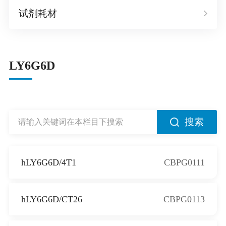
试剂耗材
LY6G6D
搜索
hLY6G6D/4T1
CBPG0111
hLY6G6D/CT26
CBPG0113