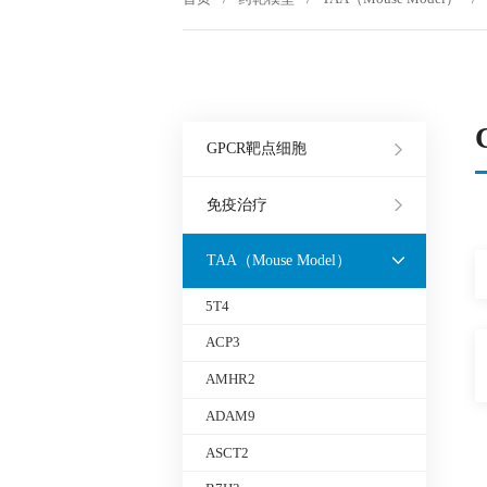
GPCR靶点细胞
免疫治疗
TAA（Mouse Model）
5T4
ACP3
AMHR2
ADAM9
ASCT2