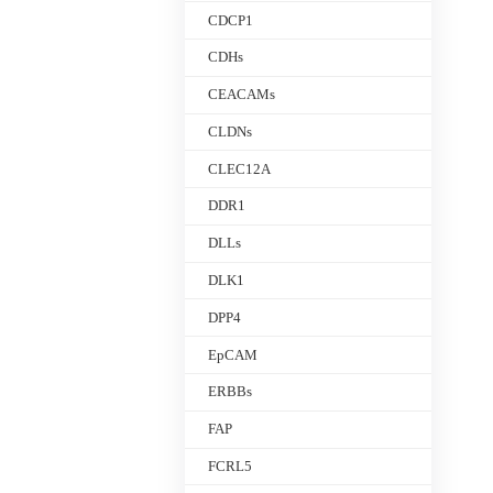
CDCP1
CDHs
CEACAMs
CLDNs
CLEC12A
DDR1
DLLs
DLK1
DPP4
EpCAM
ERBBs
FAP
FCRL5