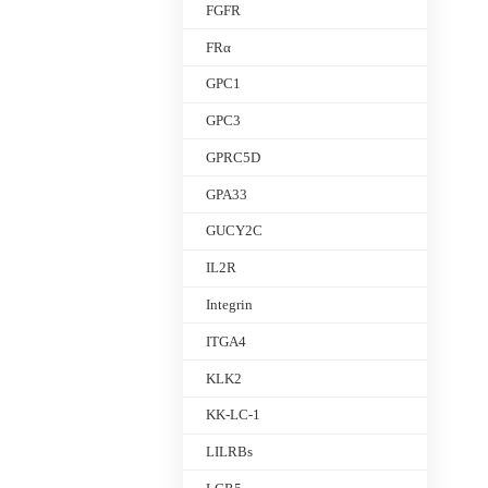
FGFR
FRα
GPC1
GPC3
GPRC5D
GPA33
GUCY2C
IL2R
Integrin
ITGA4
KLK2
KK-LC-1
LILRBs