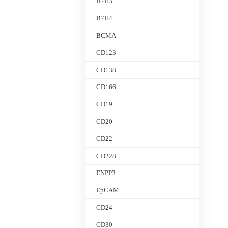
B7H3
B7H4
BCMA
CD123
CD138
CD166
CD19
CD20
CD22
CD228
ENPP3
EpCAM
CD24
CD30