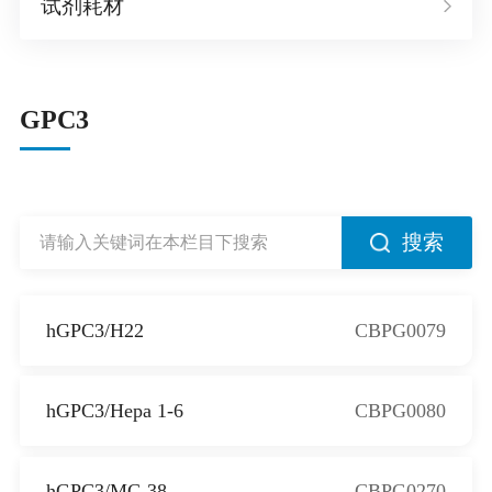
试剂耗材
GPC3
搜索
hGPC3/H22
CBPG0079
hGPC3/Hepa 1-6
CBPG0080
hGPC3/MC-38
CBPG0270