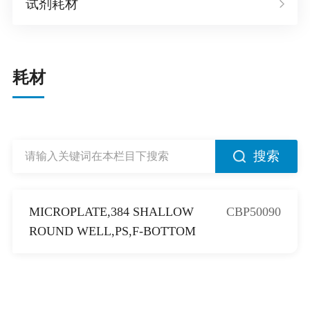
试剂耗材
耗材
搜索
MICROPLATE,384 SHALLOW
CBP50090
ROUND WELL,PS,F-BOTTOM