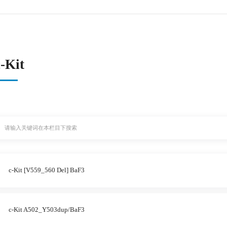
c-Kit
c-Kit [V559_560 Del] BaF3
c-Kit A502_Y503dup/BaF3