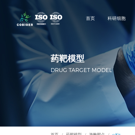
首页
科研细胞
药靶模型
DRUG TARGET MODEL
首页
/
药靶模型
/
激酶靶点
/
c-Kit