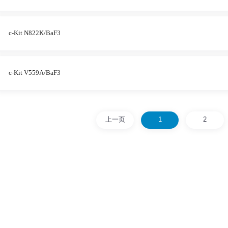
c-Kit N822K/BaF3
c-Kit V559A/BaF3
上一页
1
2