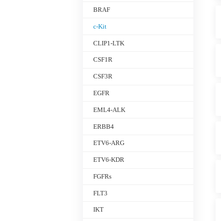
BRAF
c-Kit
CLIP1-LTK
CSF1R
CSF3R
EGFR
EML4-ALK
ERBB4
ETV6-ARG
ETV6-KDR
FGFRs
FLT3
IKT