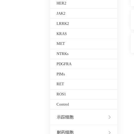
HER2
JAK2
LRRK2
KRAS
MET
NTRKs
PDGFRA
PIMs
RET
ROS1
Control
示踪细胞
耐药细胞