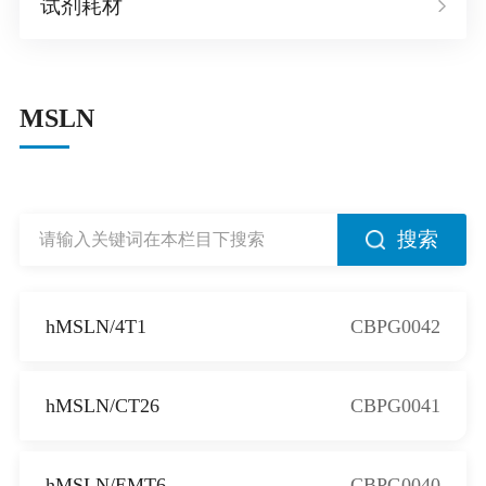
试剂耗材
MSLN
搜索
hMSLN/4T1
CBPG0042
hMSLN/CT26
CBPG0041
hMSLN/EMT6
CBPG0040