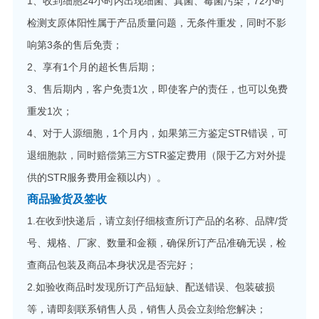
1、收到细胞24小时内出现细菌、真菌、霉菌污染，72小时
检测支原体阳性属于产品质量问题，无条件重发，同时不影
响第3条的售后免责；
2、享有1个月的超长售后期；
3、售后期内，客户免责1次，即使客户的责任，也可以免费
重发1次；
4、对于人源细胞，1个月内，如果第三方鉴定STR错误，可
退细胞款，同时赔偿第三方STR鉴定费用（限于乙方对外提
供的STR服务费用金额以内）。
商品验货及签收
1.在收到快递后，请立刻仔细核查所订产品的名称、品牌/货
号、规格、厂家、数量和金额，确保所订产品准确无误，检
查商品包装及商品本身状况是否完好；
2.如验收商品时发现所订产品短缺、配送错误、包装破损
等，请即刻联系销售人员，销售人员会立刻给您解决；