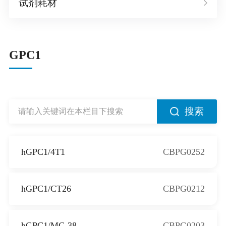
试剂耗材
GPC1
搜索
hGPC1/4T1
CBPG0252
hGPC1/CT26
CBPG0212
hGPC1/MC-38
CBPG0203