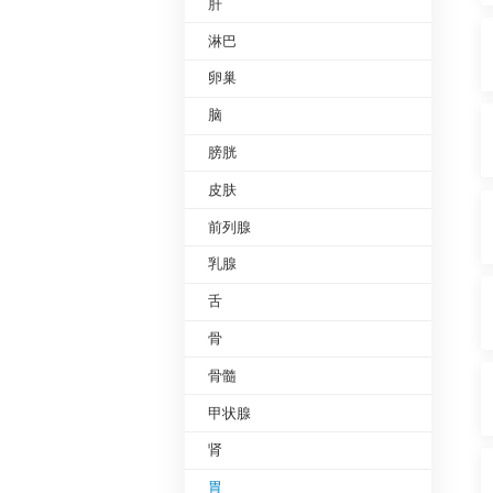
肝
淋巴
卵巢
脑
膀胱
皮肤
前列腺
乳腺
舌
骨
骨髓
甲状腺
肾
胃