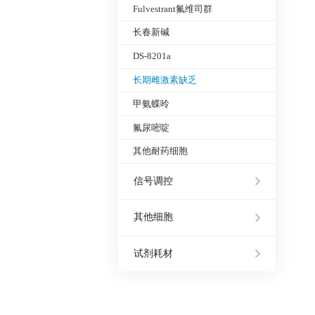
Fulvestrant氟维司群
长春新碱
DS-8201a
长期雌激素缺乏
甲氨蝶呤
氟尿嘧啶
其他耐药细胞
信号调控
其他细胞
试剂耗材