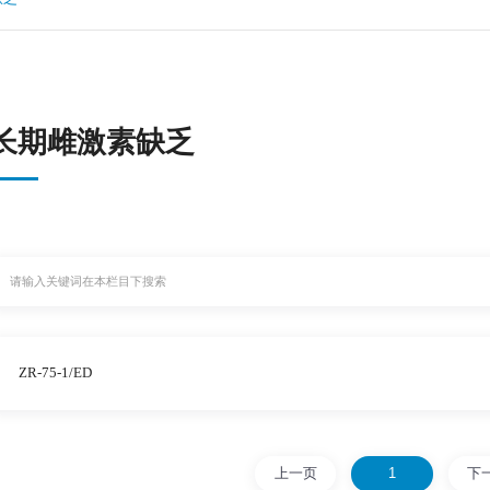
长期雌激素缺乏
ZR-75-1/ED
上一页
1
下