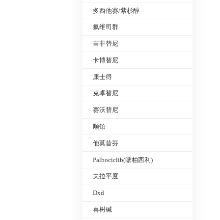
多西他赛/紫杉醇
氟维司群
吉非替尼
卡博替尼
康士得
克卓替尼
赛沃替尼
顺铂
他莫昔芬
Palbociclib(哌柏西利)
夫拉平度
Dxd
喜树碱