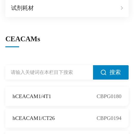
试剂耗材
CEACAMs
搜索
hCEACAM1/4T1
CBPG0180
hCEACAM1/CT26
CBPG0194