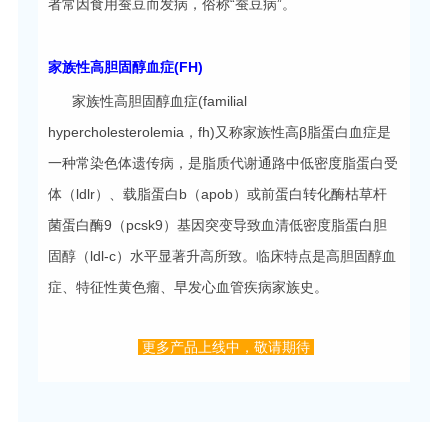
者常因食用蚕豆而发病，俗称“蚕豆病”。
家族性高胆固醇血症(FH)
家族性高胆固醇血症(familial
hypercholesterolemia，fh)又称家族性高β脂蛋白血症是
一种常染色体遗传病，是脂质代谢通路中低密度脂蛋白受
体（ldlr）、载脂蛋白b（apob）或前蛋白转化酶枯草杆
菌蛋白酶9（pcsk9）基因突变导致血清低密度脂蛋白胆
固醇（ldl-c）水平显著升高所致。临床特点是高胆固醇血
症、特征性黄色瘤、早发心血管疾病家族史。
更多产品上线中，敬请期待