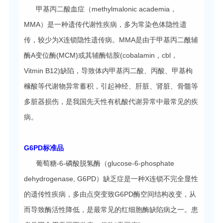
甲基丙二酸血症（methylmalonic academia，
MMA）是一种遗传代谢性疾病，多为常染色体隐性遗
传，较少为X连锁隐性遗传病。MMA是由于甲基丙二酰辅
酶A变位酶(MCM)或其辅酶钴胺(cobalamin，cbl，
Vitmin B12)缺陷，导致体内甲基丙二酸、丙酸、甲基枸
橼酸等代谢物异常蓄积，引起神经、肝脏、肾脏、骨髓等
多脏器损伤，是我国先天性有机酸代谢异常中最常见的疾
病。
G6PD标准品
葡萄糖-6-磷酸脱氢酶（glucose-6-phosphate
dehydrogenase, G6PD）缺乏症是一种X连锁不完全显性
的遗传性疾病，多由点突变致G6PD酶空间结构改变，从
而导致酶活性降低，是最常见的红细胞酶缺陷病之一。患