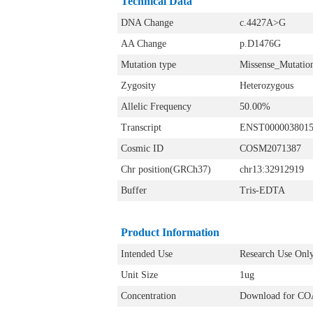
Technical Data
DNA Change
c.4427A>G
AA Change
p.D1476G
Mutation type
Missense_Mutatio
Zygosity
Heterozygous
Allelic Frequency
50.00%
Transcript
ENST000003801
Cosmic ID
COSM2071387
Chr position(GRCh37)
chr13:32912919
Buffer
Tris-EDTA
Product Information
Intended Use
Research Use Onl
Unit Size
1ug
Concentration
Download for CO