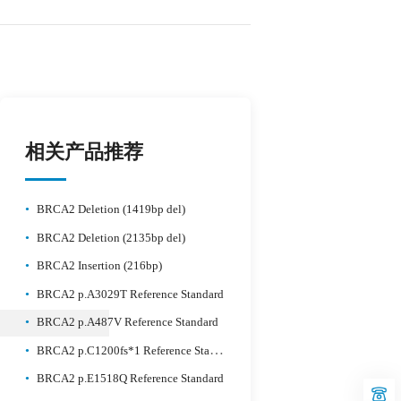
相关产品推荐
•
BRCA2 Deletion (1419bp del)
•
BRCA2 Deletion (2135bp del)
•
BRCA2 Insertion (216bp)
•
BRCA2 p.A3029T Reference Standard
•
BRCA2 p.A487V Reference Standard
•
BRCA2 p.C1200fs*1 Reference Standard
•
BRCA2 p.E1518Q Reference Standard