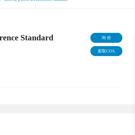
ence Standard
询 价
索取COA