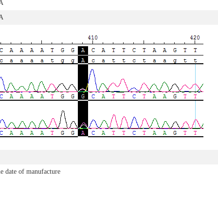
A
A
e date of manufacture