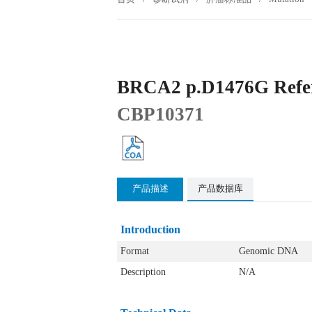
BRCA2 p.D1476G Refer
CBP10371
产品描述
产品数据库
Introduction
Format
Genomic DNA
Description
N/A