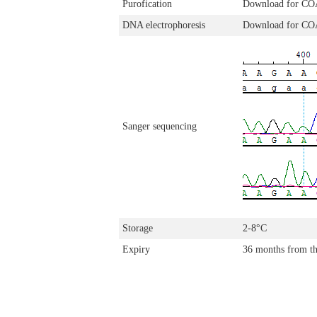
Purofication
Download for CO
DNA electrophoresis
Download for CO
Sanger sequencing
Storage
2-8°C
Expiry
36 months from th