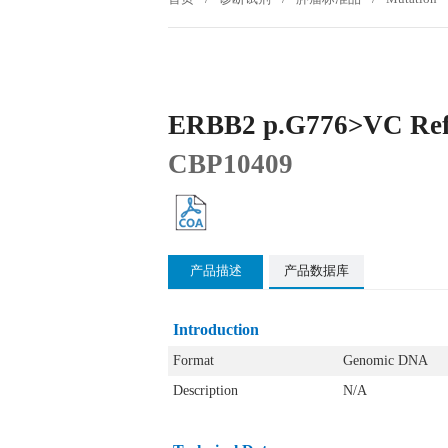
ERBB2 p.G776>VC Refe
CBP10409
产品描述
产品数据库
Introduction
Format
Genomic DNA
Description
N/A