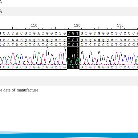
A
A
e date of manufacture