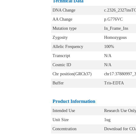
Technical Data
DNA Change
c.2326_2327insT
AA Change
p.G776VC
Mutation type
In_Frame_Ins
Zygosity
Homozygous
Allelic Frequency
100%
Transcript
N/A
Cosmic ID
N/A
Chr position(GRCh37)
chr17:37880997_
Buffer
Tris-EDTA
Product Information
Intended Use
Research Use Onl
Unit Size
1ug
Concentration
Download for CO