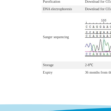
Purofication
Download for CO
DNA electrophoresis
Download for CO
Sanger sequencing
Storage
2-8℃
Expiry
36 months from th