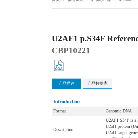
U2AF1 p.S34F Referenc
CBP10221
产品描述
产品数据库
Introduction
Format
Genomic DNA
U2AF1 S34F is a h
U2af1 protein (Uni
Description
U2af1 target gene