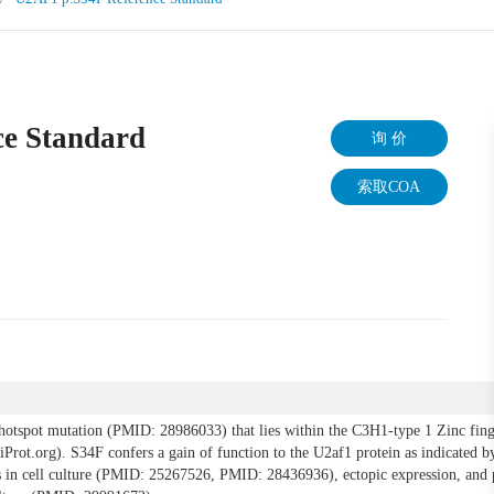
e Standard
询 价
索取COA
otspot mutation (PMID: 28986033) that lies within the C3H1-type 1 Zinc finge
Prot.org). S34F confers a gain of function to the U2af1 protein as indicated by
s in cell culture (PMID: 25267526, PMID: 28436936), ectopic expression, and 