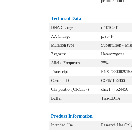
proliferation in 
Technical Data
DNA Change
c.101C>T
AA Change
p.S34F
Mutation type
Substitution - Mis
Zygosity
Heterozygous
Allelic Frequency
25%
Transcript
ENST000002915
Cosmic ID
COSM166866
Chr position(GRCh37)
chr21:44524456
Buffer
Tris-EDTA
Product Information
Intended Use
Research Use Onl