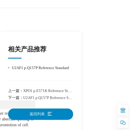
相关产品推荐
•
U2AF1 p.Q157P Reference Standard
上一篇：
XPO1 p.E571K Reference Standard
下一篇：
U2AF1 p.Q157P Reference Standard
r region of the
返回列表
 aberrant splicing of
promotion of cell