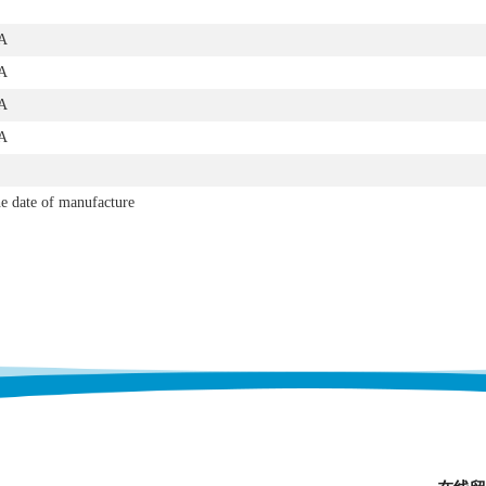
A
A
A
A
e date of manufacture