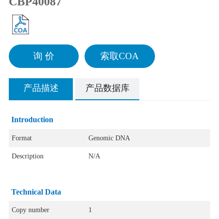
CBP40087
询 价
索取COA
产品描述
产品数据库
Introduction
Format
Genomic DNA
Description
N/A
Technical Data
Copy number
1