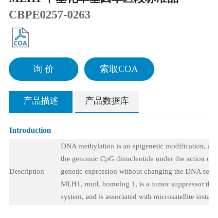
CBPE0257-0263
询 价
索取COA
产品描述
产品数据库
Introduction
DNA methylation is an epigenetic modification, a f
the genomic CpG dinucleotide under the action of 
Description
genetic expression without changing the DNA sequ
MLH1, mutL homolog 1, is a tumor suppressor tha
system, and is associated with microsatellite instabi