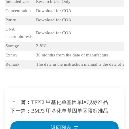
Intended Use
Research Use Only
Concentration
Download for COA
Purity
Download for COA
DNA
Download for COA
electrophoresis
Storage
2-8°C
Expiry
36 months from the date of manufacture
Remark
The data in the instruction manual is the data of a si
上一篇：
TFPI2 甲基化单基因单区段标准品
下一篇：
BMP3 甲基化单基因单区段标准品
返回列表