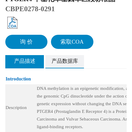
CBPE0278-0291
询 价
索取COA
产品描述
产品数据库
Introduction
DNA methylation is an epigenetic modification, a f
the genomic CpG dinucleotide under the action of 
genetic expression without changing the DNA sequ
Description
PTGER4 (Prostaglandin E Receptor 4) is a Protein
Carcinoma and Vulvar Sebaceous Carcinoma. Among 
ligand-binding receptors.