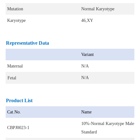
Mutation
Normal Karyotype
Karyotype
46,XY
Representative Data
Variant
Maternal
N/A
N/A
Fetal
Product List
Cat.No.
Name
10%-Normal Karyotype Male-Ma
CBPJ0023-1
Standard