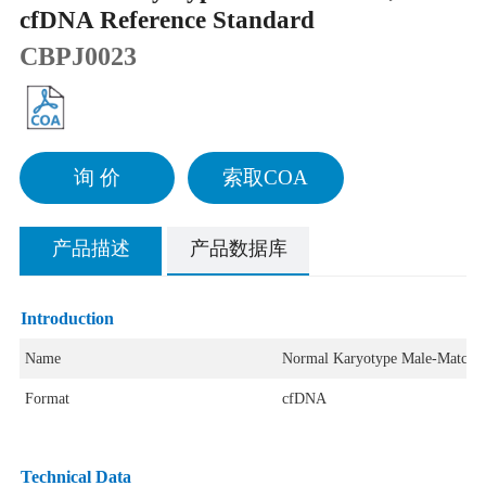
cfDNA Reference Standard
CBPJ0023
询 价
索取COA
产品描述
产品数据库
Introduction
Name
Normal Karyotype Male-Matched
Format
cfDNA
Technical Data