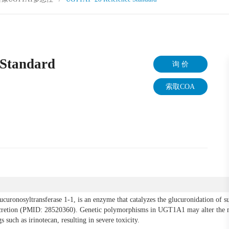
Standard
询 价
索取COA
onosyltransferase 1-1, is an enzyme that catalyzes the glucuronidation of su
xcretion (PMID: 28520360). Genetic polymorphisms in UGT1A1 may alter the 
such as irinotecan, resulting in severe toxicity.