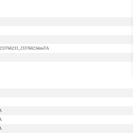
233760233_233760234insTA
y
A
A
A