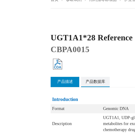
UGT1A1*28 Reference 
CBPA0015
产品描述
产品数据库
Introduction
Format
Genomic DNA
UGT1A1, UDP-glucur
Description
metabolites for e
chemotherapy drugs 