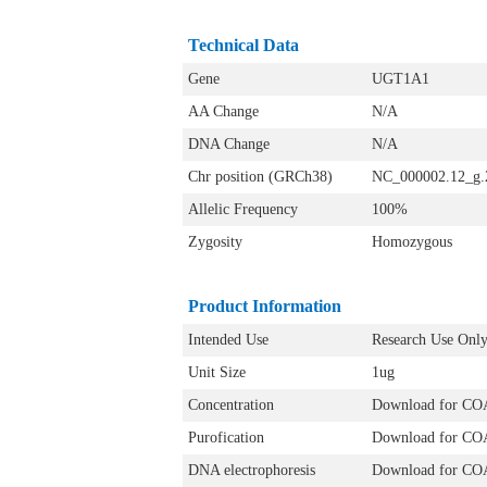
Technical Data
Gene
UGT1A1
AA Change
N/A
DNA Change
N/A
Chr position (GRCh38)
NC_000002.12_g.
Allelic Frequency
100%
Zygosity
Homozygous
Product Information
Intended Use
Research Use Onl
Unit Size
1ug
Concentration
Download for CO
Purofication
Download for CO
DNA electrophoresis
Download for CO