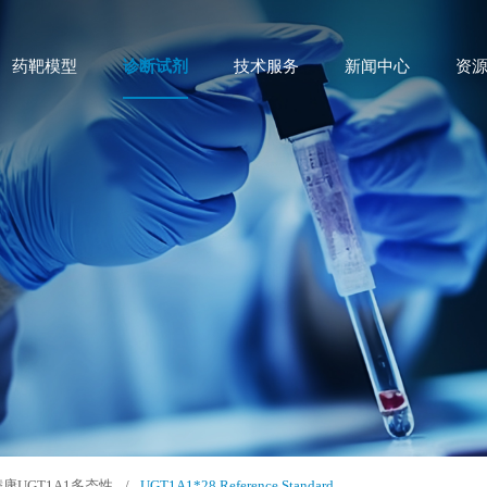
药靶模型
诊断试剂
技术服务
新闻中心
资
康UGT1A1多态性
/
UGT1A1*28 Reference Standard