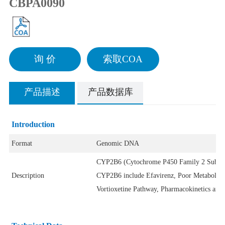
CBPA0090
询 价
索取COA
产品描述
产品数据库
Introduction
Format
Genomic DNA
CYP2B6 (Cytochrome P450 Family 2 Subfamil
Description
CYP2B6 include Efavirenz, Poor Metabolism 
Vortioxetine Pathway, Pharmacokinetics and