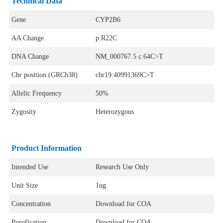
Technical Data
Gene
CYP2B6
AA Change
p.R22C
DNA Change
NM_000767.5 c.64C>T
Chr position (GRCh38)
chr19:40991369C>T
Allelic Frequency
50%
Zygosity
Heterozygous
Product Information
Intended Use
Research Use Only
Unit Size
1ug
Concentration
Download for COA
Purofication
Download for COA