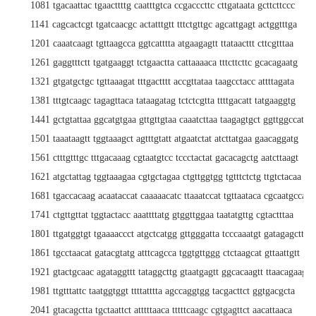
1081 tgacaattac tgaacttttg caatttgtca ccgacccttc cttgataata gcttcttccc
1141 cagcactcgt tgatcaacgc actatttgtt tttctgttgc agcattgagt actggtttga
1201 caaatcaagt tgttaagcca ggtcatttta atgaagagtt ttataacttt cttcgtttaa
1261 gaggtttctt tgatgaaggt tctgaactta cattaaaaca tttcttcttc gcacagaatg
1321 gtgatgctgc tgttaaagat tttgactttt accgttataa taagcctacc attttagata
1381 tttgtcaagc tagagttaca tataagatag tctctcgtta ttttgacatt tatgaaggtg
1441 gctgtattaa ggcatgtgaa gttgttgtaa caaatcttaa taagagtgct ggttggccat
1501 taaataagtt tggtaaagct agtttgtatt atgaatctat atcttatgaa gaacaggatg
1561 ctttgtttgc tttgacaaag cgtaatgtcc tccctactat gacacagctg aatcttaagt
1621 atgctattag tggtaaagaa cgtgctagaa ctgttggtgg tgtttctctg ttgtctacaa
1681 tgaccacaag acaataccat caaaaacatc ttaaatccat tgttaataca cgcaatgcca
1741 ctgttgttat tggtactacc aaattttatg gtggttggaa taatatgttg cgtactttaa
1801 ttgatggtgt tgaaaaccct atgctcatgg gttgggatta tcccaaatgt gatagagctt
1861 tgcctaacat gatacgtatg atttcagcca tggtgttggg ctctaagcat gttaattgtt
1921 gtactgcaac agataggttt tataggcttg gtaatgagtt ggcacaagtt ttaacagaag
1981 ttgtttattc taatggtggt ttttatttta agccaggtgg tacgacttct ggtgacgcta
2041 gtacagctta tgctaattct atttttaaca tttttcaagc cgtgagttct aacattaaca