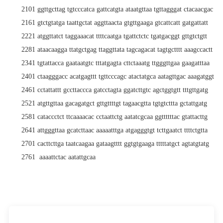
2101 ggttgcttag tgtcccatca gattcatgta ataatgttaa tgttagggat ctacaacgac
2161 gtctgtatga taattgctat aggttaacta gtgttgaaga gtcattcatt gatgattatt
2221 atggttatct taggaaacat ttttcaatga tgattctctc tgatgacggt gttgtctgtt
2281 ataacaagga ttatgctgag ttaggttata tagcagacat tagtgctttt aaagccactt
2341 tgtattacca gaataatgtc tttatgagta cttctaaatg ttgggttgaa gaagatttaa
2401 ctaagggacc acatgagttt tgttcccagc atactatgca aatagttgac aaagatggta
2461 cctattattt gccttaccca gatcctagta ggatcttgtc agctggtgtt tttgttgatg
2521 atgttgttaa gacagatgct gttgttttgt tagaacgtta tgtgtcttta gctattgatg
2581 cataccctct ttcaaaacac cctaattctg aatatcgcaa ggttttttac gtattacttg
2641 attgggttaa gcatcttaac aaaaatttga atgagggtgt tcttgaatct ttttctgtta
2701 cacttcttga taatcaagaa gataagtttt ggtgtgaaga tttttatgct agtatgtatg
2761 aaaattctac aatattgcaa