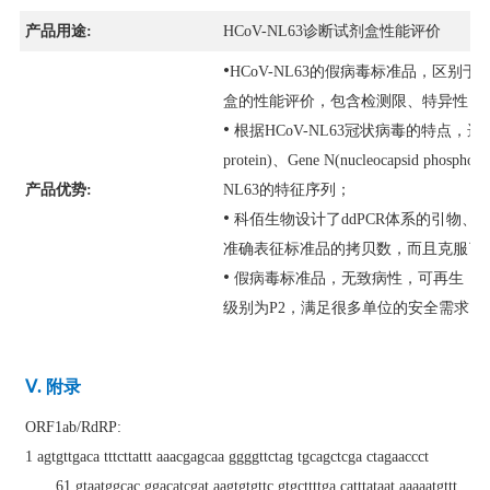
产品用途:
HCoV-NL63诊断试剂盒性能评价
•
HCoV-NL63
的假病毒标准品，区别于以
盒的性能评价，包含检测限、特异性，
•
根据HCoV-NL63冠状病毒的特点，选取了
protein)、Gene N(nucleocapsid phosphopro
产品优势:
NL63
的特征序列；
•
科佰生物设计了
ddPCR
体系的引物、
准确表征标准品的拷贝数，而且克服了
•
假病毒标准品，无致病性，可再生，
级别为
P2
，满足很多单位的安全需求。
Ⅴ. 附录
ORF1ab/RdRP
:
1 agtgttgaca tttcttattt aaacgagcaa ggggttctag tgcagctcga ctagaaccct
61 gtaatggcac ggacatcgat aagtgtgttc gtgcttttga catttataat aaaaatgttt