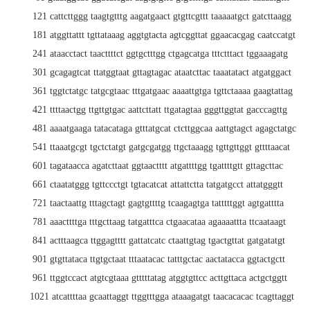
121 cattcttggg taagtgtttg aagatgaact gtgttcgttt taaaaatgct gatcttaagg
181 atggttattt tgttataaag aggtgtacta agtcggttat ggaacacgag caatccatgt
241 ataacctact taacttttct ggtgctttgg ctgagcatga tttctttact tggaaagatg
301 gcagagtcat ttatggtaat gttagtagac ataatcttac taaatatact atgatggact
361 tggtctatgc tatgcgtaac tttgatgaac aaaattgtga tgttctaaaa gaagtattag
421 ttttaactgg ttgttgtgac aattcttatt ttgatagtaa gggttggtat gacccagttg
481 aaaatgaaga tatacataga gtttatgcat ctcttggcaa aattgtagct agagctatgc
541 ttaaatgcgt tgctctatgt gatgcgatgg ttgctaaagg tgttgttggt gttttaacat
601 tagataacca agatcttaat ggtaactttt atgattttgg tgattttgtt gttagcttac
661 ctaatatggg tgttccctgt tgtacatcat attattctta tatgatgcct attatgggtt
721 taactaattg tttagctagt gagtgttttg tcaagagtga tatttttggt agtgatttta
781 aaacttttga tttgcttaag tatgatttca ctgaacataa agaaaattta ttcaataagt
841 actttaagca ttggagtttt gattatcatc ctaattgtag tgactgttat gatgatatgt
901 gtgttataca ttgtgctaat tttaatacac tatttgctac aactatacca ggtactgctt
961 ttggtccact atgtcgtaaa gtttttatag atggtgttcc acttgttaca actgctggtt
1021 atcattttaa gcaattaggt ttggtttgga ataaagatgt taacacacac tcagttaggt