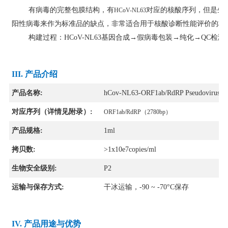
有病毒的完整包膜结构，有
对应的核酸序列，但是生
HCoV-NL63
阳性病毒来作为标准品的缺点
，非常适合用于核酸诊断性能评价的标
构建过程：
HCoV-NL63基因合成→假病毒包装→纯化→QC检测（
III. 产品介绍
产品名称:
hCov-NL63-ORF1ab/RdRP Pseudovirus Sta
对应序列（详情见附录）:
ORF1ab/RdRP
（2780bp）
产品规格:
1ml
拷贝数:
>1x10e7copies/ml
生物安全级别:
P2
运输与保存方式:
干冰运输，-90 ~ -70°C保存
IV. 产品用途与优势