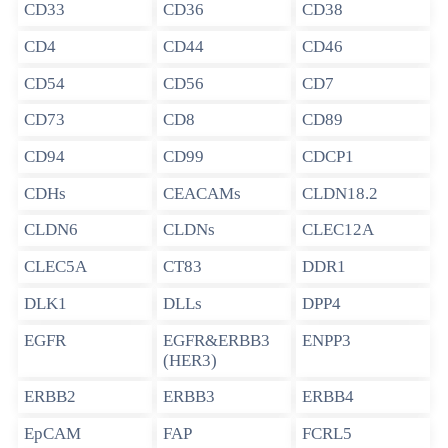
CD33
CD36
CD38
CD4
CD44
CD46
CD54
CD56
CD7
CD73
CD8
CD89
CD94
CD99
CDCP1
CDHs
CEACAMs
CLDN18.2
CLDN6
CLDNs
CLEC12A
CLEC5A
CT83
DDR1
DLK1
DLLs
DPP4
EGFR
EGFR&ERBB3
ENPP3
(HER3)
ERBB2
ERBB3
ERBB4
EрCAM
FAP
FCRL5