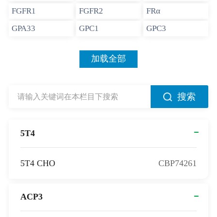
FGFR1
FGFR2
FRα
GPA33
GPC1
GPC3
加载全部
搜索
5T4
5T4 CHO
CBP74261
ACP3