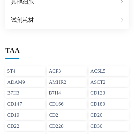
其他细胞
试剂耗材
TAA
5T4
ACP3
ACSL5
ADAM9
AMHR2
ASCT2
B7H3
B7H4
CD123
CD147
CD166
CD180
CD19
CD2
CD20
CD22
CD228
CD30