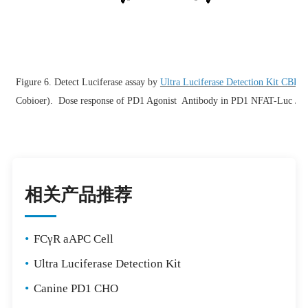
Figure 6. Detect Luciferase assay by
Ultra Luciferase Detection Kit CBP
Cobioer).
Dose response of PD1 Agonist Antibody in PD1 NFAT-Luc Jur
相关产品推荐
•
FCγR aAPC Cell
•
Ultra Luciferase Detection Kit
•
Canine PD1 CHO