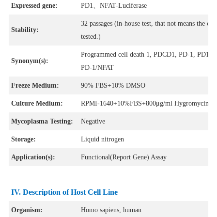
Expressed gene:
PD1、NFAT-Luciferase
32 passages (in-house test, that not means the cel
Stability:
tested.)
Programmed cell death 1, PDCD1, PD-1, PD1,
Synonym(s):
PD-1/NFAT
Freeze Medium:
90% FBS+10% DMSO
Culture Medium:
RPMI-1640+10%FBS+800μg/ml Hygromycin B+
Mycoplasma Testing:
Negative
Storage:
Liquid nitrogen
Application(s):
Functional(Report Gene) Assay
IV. Description of Host Cell Line
Organism:
Homo sapiens, human