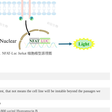
 1. NFAT-Luc Jurkat 细胞模型原理图
est, that not means the cell line will be instable beyond the passages we
O
00 μg/ml Hygromycin B