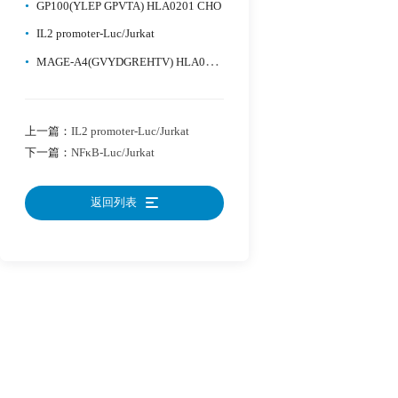
•
GP100(YLEP GPVTA) HLA0201 CHO
•
IL2 promoter-Luc/Jurkat
•
MAGE-A4(GVYDGREHTV) HLA0201 CHO
上一篇：
IL2 promoter-Luc/Jurkat
下一篇：
NFκB-Luc/Jurkat
返回列表