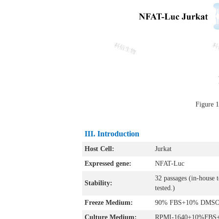
Figure
III. Introduction
Host Cell:
Jurkat
Expressed gene:
NFAT-Luc
32 passages (in-house t
Stability:
tested.)
Freeze Medium:
90% FBS+10% DMS
Culture Medium:
RPMI-1640+10%FBS+8