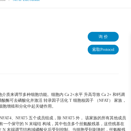
询 价
索取Protocol
来调节多种细胞功能。细胞内 Ca 2+水平 升高导致 Ca 2+ 和钙调
酶可去磷酸化并激活 转录因子活化 T 细胞核因子 （NFAT） 家族，
细胞增殖和分化中起关键作用。
、NFAT4、NFAT5 五个成员组成，除 NFAT5 外， 该家族的所有其他成员
蛋白具有一个保守的 N 末端结 构域，其中包含多个丝氨酸残基，这些残基在
 在 N 末端调节结构域磷酸化后受到抑制。当细胞受到刺激时，丝氨酸残