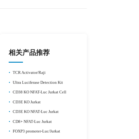
相关产品推荐
•
TCR Activator/Raji
•
Ultra Luciferase Detection Kit
•
CD38 KO NFAT-Luc Jurkat Cell
•
CD3E KO Jurkat
•
CD3E KO NFAT-Luc Jurkat
•
CD8+ NFAT-Luc Jurkat
•
FOXP3 promoter-Luc/Jurkat