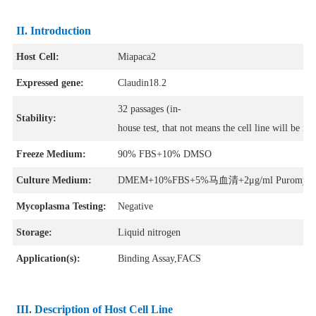
II. Introduction
Host Cell:
Miapaca2
Expressed gene:
Claudin18.2
32 passages
(in-
Stability:
house test, that not means the cell line will be in
Freeze Medium:
90% FBS+10% DMSO
Culture Medium:
DMEM+10%FBS+5%马血清+2μg/ml Puromyci
Mycoplasma Testing:
Negative
Storage:
Liquid nitrogen
Application(s):
Binding Assay,FACS
III. Description of Host Cell Line