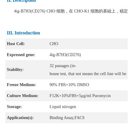
II. Description
4ig-B7H3(CD276) CHO 细胞，在 CHO-K1 细胞的基础上，稳定表达人 
III. Introduction
Host Cell:
CHO
Expressed gene:
4ig-B7H3(CD276)
32 passages
(in-
Stability:
house test, that not means the cell line will be in
Freeze Medium:
90% FBS+10% DMSO
Culture Medium:
F12K+10%FBS+5μg/ml Puromycin
Storage:
Liquid nitrogen
Application(s):
Binding Assay,FACS