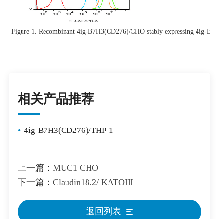
Figure 1. Recombinant
4ig-B7H3(CD276)/CHO stably expressing 4ig-B7
相关产品推荐
•
4ig-B7H3(CD276)/THP-1
上一篇：
MUC1 CHO
下一篇：
Claudin18.2/ KATOIII
返回列表