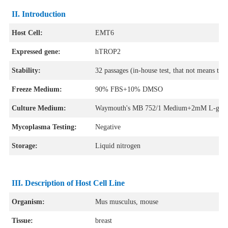
II.
Introduction
Host Cell:
EMT6
Expressed gene:
hTROP2
Stability:
32 passages (in-house test, that not means the 
Freeze Medium:
90% FBS+10% DMSO
Culture Medium:
Waymouth's MB 752/1 Medium+2mM L-glu
Mycoplasma Testing:
Negative
Storage:
Liquid nitrogen
III
. Description of Host Cell Line
Organism:
Mus musculus, mouse
Tissue:
breast