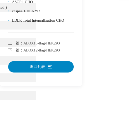
•
ASGR1 CHO
ted.)
•
caspas-1/HEK293
•
LDLR Total Internalization CHO
上一篇：
ALOX15-flag/HEK293
下一篇：
ALOX12-flag/HEK293
返回列表