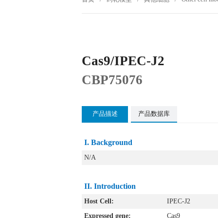
Cas9/IPEC-J2
CBP75076
产品描述
产品数据库
I. Background
N/A
II. Introduction
Host Cell:
IPEC-J2
Expressed gene:
Cas9