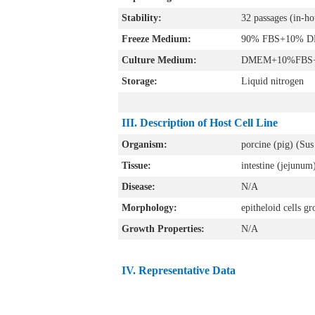
Stability:
32 passages (in-hou
Freeze Medium:
90% FBS+10% 
Culture Medium:
DMEM+10%FBS+2
Storage:
Liquid nitrogen
III. Description of Host Cell Line
Organism:
porcine (pig) (Sus
Tissue:
intestine (jejunum
Disease:
N/A
Morphology:
epitheloid cells g
Growth Properties:
N/A
IV. Representative Data