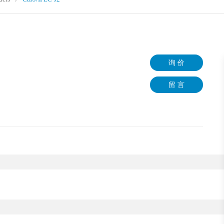
询 价
留 言