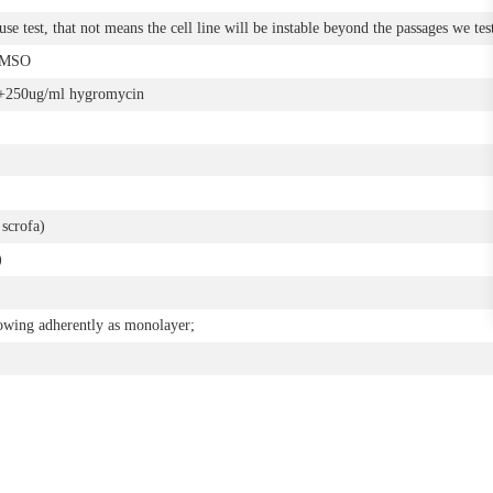
se test, that not means the cell line will be instable beyond the passages we tes
DMSO
50ug/ml hygromycin
 scrofa)
)
rowing adherently as monolayer;