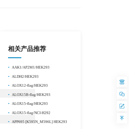
相关产品推荐
•
AAK1/AP2M1/HEK293
•
ALDH2/HEK293
•
ALOX12-flag/HEK293
•
ALOX15B-flag/HEK293
•
ALOX15-flag/HEK293
•
ALOX15-flag/NCI-H292
•
APP695 [K595N_M596L] HEK293