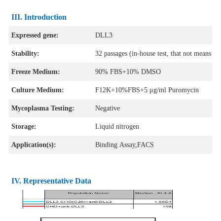
III. Introduction
Expressed gene:
DLL3
Stability:
32 passages (in-house test, that not means the
Freeze Medium:
90% FBS+10% DMSO
Culture Medium:
F12K+10%FBS+5 μg/ml Puromycin
Mycoplasma Testing:
Negative
Storage:
Liquid nitrogen
Application(s):
Binding Assay,FACS
IV
. Representative Data