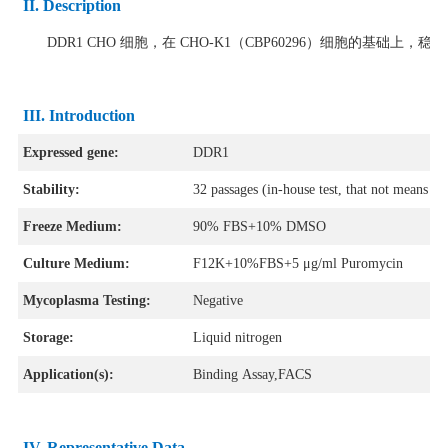
II. Description
DDR1 CHO 细胞，在 CHO-K1（CBP60296）细胞的基础上，稳定
III. Introduction
Expressed gene:
DDR1
Stability:
32 passages (in-house test, that not means the
Freeze Medium:
90% FBS+10% DMSO
Culture Medium:
F12K+10%FBS+5 μg/ml Puromycin
Mycoplasma Testing:
Negative
Storage:
Liquid nitrogen
Application(s):
Binding Assay,FACS
IV
. Representative Data