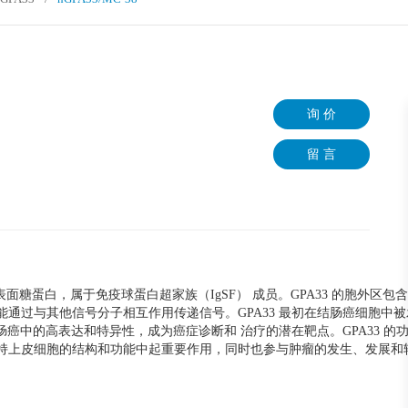
询 价
留 言
一种细胞表面糖蛋白，属于免疫球蛋白超家族（IgSF） 成员。GPA33 的胞外区
通过与其他信号分子相互作用传递信号。GPA33 最初在结肠癌细胞中被
直肠癌中的高表达和特异性，成为癌症诊断和 治疗的潜在靶点。GPA33 的
维持上皮细胞的结构和功能中起重要作用，同时也参与肿瘤的发生、发展和