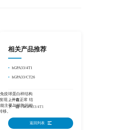
相关产品推荐
•
hGPA33/4T1
•
hGPA33/CT26
包含免疫球蛋白样结构
发现，并在正常 结
上一篇：
--
功能主要与细胞间相
下一篇：
hGPA33/4T1
转移。
返回列表