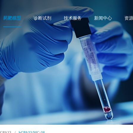
药靶模型
诊断试剂
技术服务
新闻中心
资
GPA33
/
hGPA33/MC-38