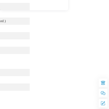
ted.)