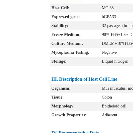
Host Cell:
MC-38
Expressed gene:
hGPA33
Stability:
32 passages (in-hou
Freeze Medium:
90% FBS+10% 
Culture Medium:
DMEM+10%FBS+2
Mycoplasma Testing:
Negative
Storage:
Liquid nitrogen
III
. Description of Host Cell Line
Organism:
Mus musculus, mo
Tissue:
Colon
Morphology:
Epitheloid cell
Growth Properties:
Adherent
IV.
Representative Data