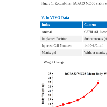
Figure 1. Recombinant
hGPA33 MC-38 stably e
V.
In VIVO Data
Index
Content
Animal
C57BL/6J, 6wee
Implanted Position
Subcutaneous (ri
Injected Cell Numbers
1×10^6/0.1ml
Matrix gel
Without matrix 
1. Weight Change