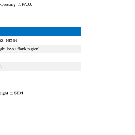
xpressing hGPA33
.
ks, female
ght lower flank region)
gel