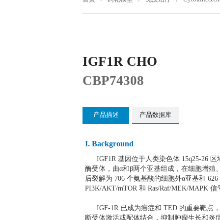
IGF1R CHO
CBP74308
产品描述
产品数据库
I. Background
IGF1R 基因位于人类染色体 15q25-26
酶受体，由α和β两个亚基组成，在细胞增殖、
后裂解为 706 个氨基酸的细胞外α亚基和 626
PI3K/AKT/mTOR 和 Ras/Raf/ME
IGF-1R 已成为癌症和 TED 的重要靶点，抗体
断受体激活或配体结合，抑制肿瘤生长和炎症。