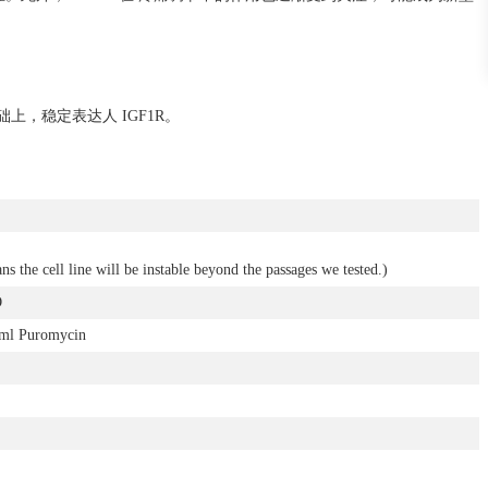
基础上，稳定表达人 IGF1R。
ans the cell line will be instable beyond the passages we tested.)
O
l Puromycin