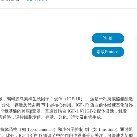
询 价
索取Protocol
 区域，编码胰岛素样生长因子 1 受体（IGF-1R）， 这是一种跨膜酪氨酸激
分化、存活及代谢调 节中起核心作用。IGF-1R 蛋白前体经糖基化修饰
 个氨基酸的跨膜β亚基。其通过结合 IGF-1 和 IGF-2 配体激活，触发
K/MAPK 信号通路，调控细胞增殖、存活、分化、运动及血管生成。
药物（如 Teprotumumab）和小分子抑制 剂（如 Linsitinib）通过阻
此外，IGF-1R 在 疼痛调节中的作用也逐渐受到关注，可能成为新型