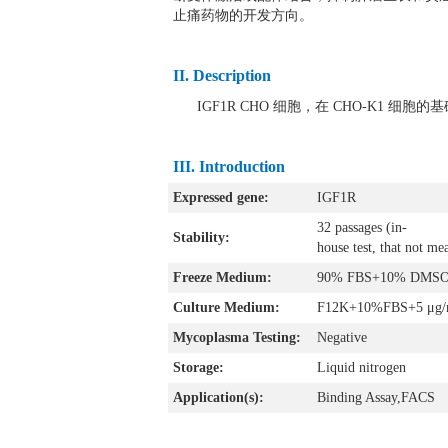
止痛药物的开发方向。
II. Description
IGF1R CHO 细胞，在 CHO-K1 细胞的
III
. Introduction
Expressed gene:
IGF1R
32 passages (in-
Stability:
house test, that not me
Freeze Medium:
90% FBS+10% DMS
Culture Medium:
F12K+10%FBS+5 μg/m
Mycoplasma Testing:
Negative
Storage:
Liquid nitrogen
Application(s):
Binding Assay,FACS