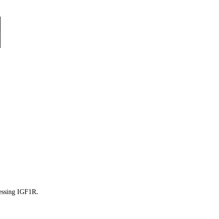
.
essing IGF1R