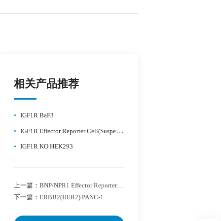
相关产品推荐
•
IGF1R BaF3
•
IGF1R Effector Reporter Cell(Suspension)
•
IGF1R KO HEK293
上一篇：
BNP/NPR1 Effector Reporter Cell
下一篇：
ERBB2(HER2) PANC-1