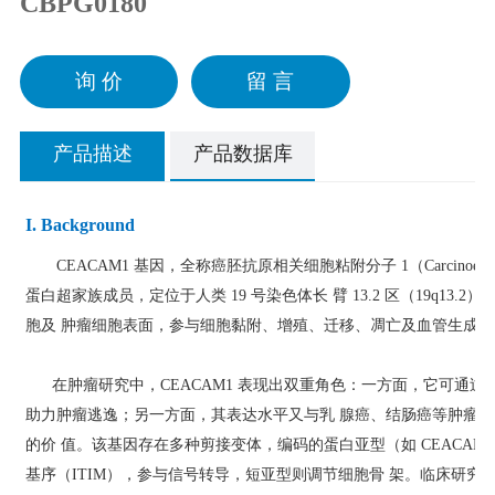
CBPG0180
询 价
留 言
产品描述
产品数据库
I. Background
CEACAM1 基因，全称癌胚抗原相关细胞粘附分子 1（Carcinoembryonic Ant
蛋白超家族成员，定位于人类 19 号染色体长 臂 13.2 区（19q
胞及 肿瘤细胞表面，参与细胞黏附、增殖、迁移、凋亡及血管生成
在肿瘤研究中，CEACAM1 表现出双重角色：一方面，它可通过
助力肿瘤逃逸；另一方面，其表达水平又与乳 腺癌、结肠癌等肿瘤
的价 值。该基因存在多种剪接变体，编码的蛋白亚型（如 CEACAM1-
基序（ITIM），参与信号转导，短亚型则调节细胞骨 架。临床研究显示