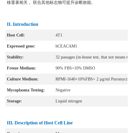
移显著相关， 联合其他标志物可提升诊断效能。
II.
Introduction
Host Cell:
4T1
Expressed gene:
hCEACAM1
Stability:
32 passages (in-house test, that not means the 
Freeze Medium:
90% FBS+10% DMSO
Culture Medium:
RPMI-1640+10%FBS+ 2 μg/ml Puromycin
Mycoplasma Testing:
Negative
Storage:
Liquid nitrogen
III
. Description of Host Cell Line