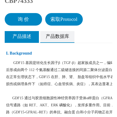
CBP74333
询 价
索取Protocol
产品描述
产品数据库
I. Background
GDF15 基因是转化生长因子β（TGF-β）超家族成员之一，编码一
后形成由两个 112 个氨基酸通过二硫键连接的同源二聚体分泌蛋白 （
在正常生理状态下，GDF15 在肝、肺、肾、 胎盘等组织中低水平
损伤或病理条件下 （如癌症、心血管疾病、炎症），其表达显著上调
GDF15 通过与胶质细胞源性神经营养因子受体α样蛋白（GFRAL
信号通路（如 RET、AKT、ERK 磷酸化），发挥多重作用。目前， 
路（GDF15-GFRAL-RET）的单抗、融合蛋 白和小分子药物正