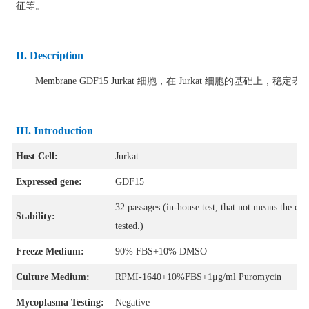
征等。
II. Description
Membrane GDF15 Jurkat 细胞，在 Jurkat 细胞的基础上，稳定表
III. Introduction
Host Cell:
Jurkat
Expressed gene:
GDF15
32 passages (in-house test, that not means the cel
Stability:
tested.)
Freeze Medium:
90% FBS+10% DMSO
Culture Medium:
RPMI-1640+10%FBS+1μg/ml Puromycin
Mycoplasma Testing:
Negative