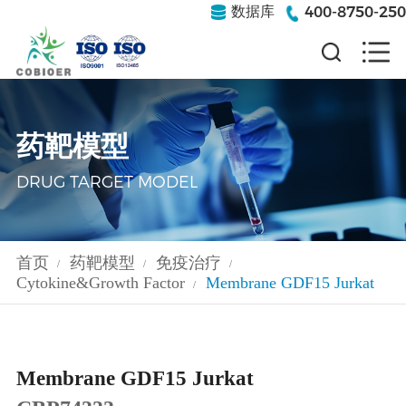
400-8750-250
数据库
药靶模型
DRUG TARGET MODEL
首页
药靶模型
免疫治疗
/
/
/
Cytokine&Growth Factor
Membrane GDF15 Jurkat
/
Membrane GDF15 Jurkat