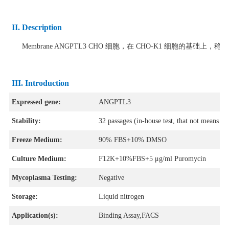
II. Description
Membrane ANGPTL3 CHO 细胞，在 CHO-K1 细胞的基础上，稳定
III. Introduction
Expressed gene:
ANGPTL3
Stability:
32 passages (in-house test, that not means the
Freeze Medium:
90% FBS+10% DMSO
Culture Medium:
F12K+10%FBS+5 μg/ml Puromycin
Mycoplasma Testing:
Negative
Storage:
Liquid nitrogen
Application(s):
Binding Assay,FACS