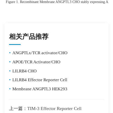
Figure 1. Recombinant Membrane ANGPTL3 CHO stably expressing AN
相关产品推荐
•
ANGPTLx/TCR activator/CHO
•
APOE/TCR Activator/CHO
•
LILRB4 CHO
•
LILRB4 Effector Reporter Cell
•
Membrane ANGPTL3 HEK293
上一篇：
TIM-3 Effector Reporter Cell