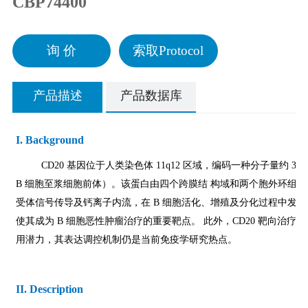
CBP74400
询 价
索取Protocol
产品描述
产品数据库
I. Background
CD20 基因位于人类染色体 11q12 区域，编码一种分子量约 3
B 细胞至浆细胞前体）。该蛋白由四个跨膜结 构域和两个胞外环组成
受体信号传导及钙离子内流，在 B 细胞活化、增殖及分化过程中发挥关
使其成为 B 细胞恶性肿瘤治疗的重要靶点。 此外，CD20 靶向治
用潜力，其表达调控机制仍是当前免疫学研究热点。
II. Description