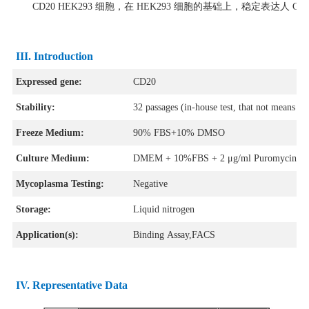
CD20 HEK293 细胞，在 HEK293 细胞的基础上，稳定表达人 CD
III. Introduction
Expressed gene:
CD20
Stability:
32 passages (in-house test, that not means the
Freeze Medium:
90% FBS+10% DMSO
Culture Medium:
DMEM + 10%FBS + 2 μg/ml Puromycin
Mycoplasma Testing:
Negative
Storage:
Liquid nitrogen
Application(s):
Binding Assay,FACS
IV
. Representative Data