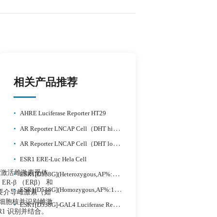
相关产品推荐
•
AHRE Luciferase Reporter HT29
•
AR Reporter LNCAP Cell（DHT high sensitive）
•
AR Reporter LNCAP Cell（DHT low sensitive）
•
ESR1 ERE-Luc Hela Cell
激活雌激素受体
•
ESR1[D538G](Heterozygous,AF%:66.7) Isogenic MCF7
-β （ERβ） 和
•
ESR1[D538G](Homozygous,AF%:100) Isogenic MCF7
主要介导雌激素（如
到细胞核并识别雌激
•
ESR1[D538G]-GAL4 Luciferase Reporter HEK293
SR1 识别并结合。