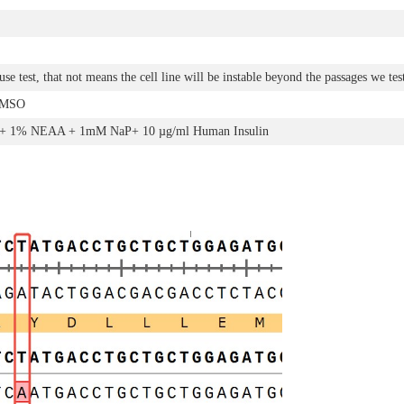
se test, that not means the cell line will be instable beyond the passages we tes
DMSO
 1% NEAA + 1mM NaP+ 10 µg/ml Human Insulin