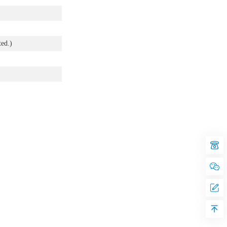
ted.)