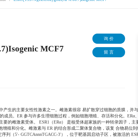
询 价
.7)Isogenic MCF7
留 言
产生的主要女性性激素之一。雌激素很容 易扩散穿过细胞的质膜，并与
组 的成员。ER 参与许多生理细胞过程，例如细胞增殖、存活和分化。ERα、ER
是三种主要的雌激素受体。 ESR1（ERα） 是核受体超家族的一种转录因子，
胞增殖和分化。雌激素与 ER 的结合形成二聚体复合物，该复 合物易位
定序列（5'- GGTCAnnnTGACC-3'），位于靶基因启动子区，被激活的 E