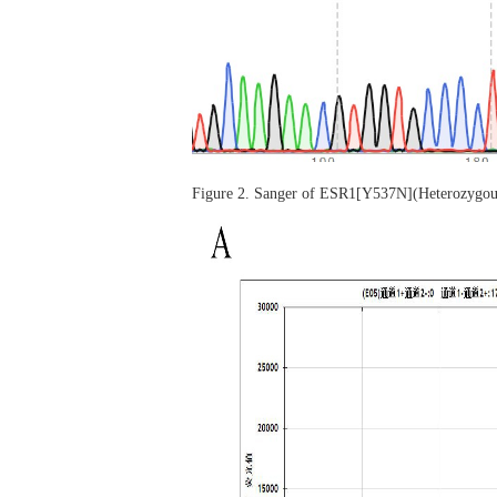
Figure 2. Sanger of ESR1[Y537N](Heterozygo