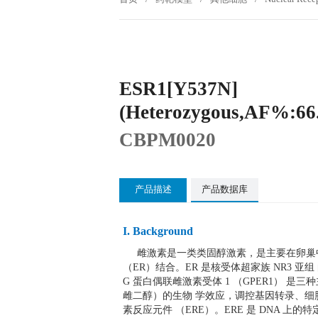
ESR1[Y537N]
(Heterozygous,AF%:66
CBPM0020
产品描述
产品数据库
I. Background
雌激素是一类类固醇激素，是主要在卵巢中
（ER）结合。ER 是核受体超家族 NR3 亚
G 蛋白偶联雌激素受体 1 （GPER1） 
雌二醇）的生物 学效应，调控基因转录、细
素反应元件 （ERE）。ERE 是 DNA 上的特