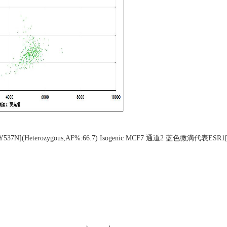
1[Y537N](Heterozygous,AF%:66.7) Isogenic MCF7 通道2 蓝色微滴代表E