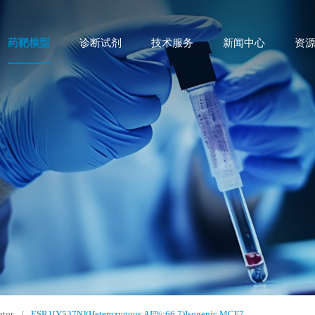
药靶模型
诊断试剂
技术服务
新闻中心
资
ptor
/
ESR1[Y537N](Heterozygous,AF%:66.7)Isogenic MCF7