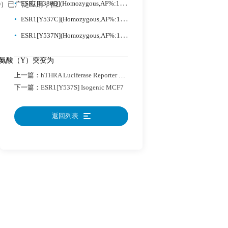
•
ESR1[E380Q](Homozygous,AF%:100) Isogenic MCF7
RD）已广泛应用，但
•
ESR1[Y537C](Homozygous,AF%:100) Isogenic MCF7
•
ESR1[Y537N](Homozygous,AF%:100) Isogenic MCF7
氨基酸酪氨酸（Y）突变为
上一篇：
hTHRA Luciferase Reporter HEK293
下一篇：
ESR1[Y537S] Isogenic MCF7
返回列表