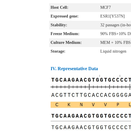
Host Cell:
MCF7
Expressed gene:
ESR1[Y537N]
Stability:
32 passages (in-hou
Freeze Medium:
90% FBS+10% 
Culture Medium:
MEM + 10% FBS+
Storage:
Liquid nitrogen
IV. Representative Data