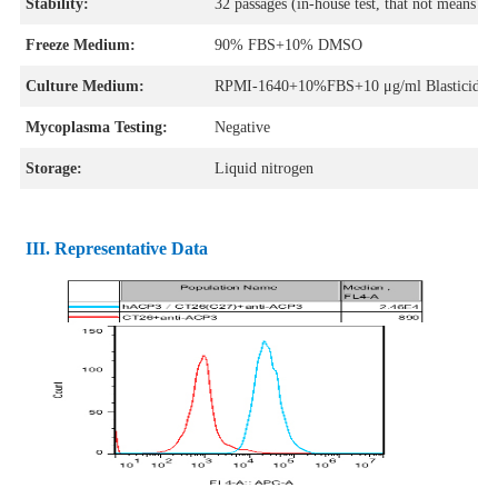
Stability:
32 passages (in-house test, that not means the
Freeze Medium:
90% FBS+10% DMSO
Culture Medium:
RPMI-1640+10%FBS+10 μg/ml Blasticidin
Mycoplasma Testing:
Negative
Storage:
Liquid nitrogen
III.
Representative Data