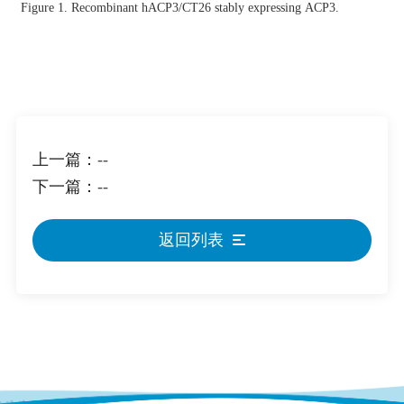
Figure 1. Recombinant hACP3/CT26 stably expressing ACP3.
上一篇：
--
下一篇：
--
返回列表