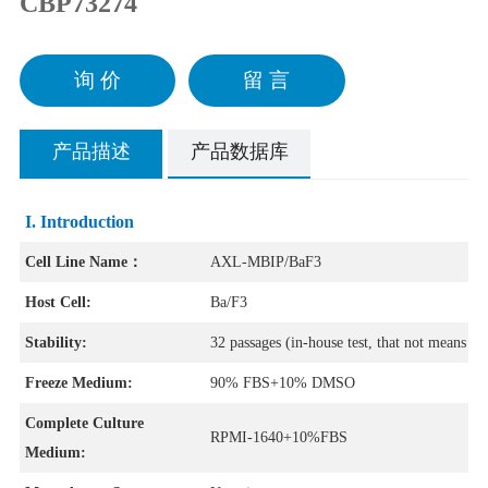
CBP73274
询 价
留 言
产品描述
产品数据库
I. Introduction
Cell Line Name：
AXL-MBIP/BaF3
Host Cell:
Ba/F3
Stability:
32 passages (in-house test, that not means the
Freeze Medium:
90% FBS+10% DMSO
Complete Culture
RPMI-1640+10%FBS
Medium: