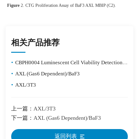
Figure
2. CTG Proliferation Assay of BaF3 AXL MBIP (C2).
相关产品推荐
•
CBPH0004 Luminescent Cell Viability Detection Kit
•
AXL (Gas6 Dependent)/BaF3
•
AXL/3T3
上一篇：
AXL/3T3
下一篇：
AXL (Gas6 Dependent)/BaF3
返回列表