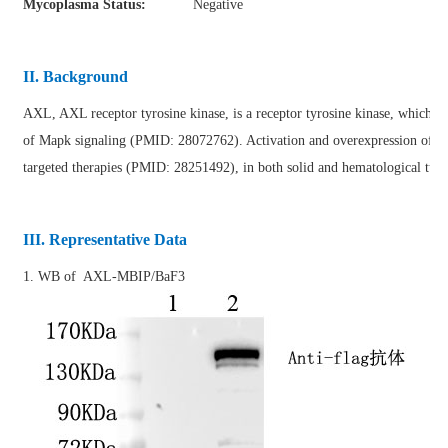
Mycoplasma Status:
Negative
II. Background
AXL, AXL receptor tyrosine kinase, is a receptor tyrosine kinase, which p
of Mapk signaling (PMID: 28072762). Activation and overexpression of AX
targeted therapies (PMID: 28251492), in both solid and hematological t
III. Representative Data
1. WB of AXL-MBIP/BaF3