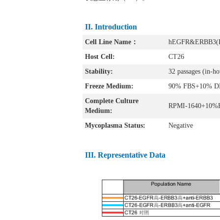
II. Introduction
Cell Line Name：
hEGFR&ERBB3(
Host Cell:
CT26
Stability:
32 passages (in-hou
Freeze Medium:
90% FBS+10% 
Complete Culture
RPMI-1640+10%FB
Medium:
Mycoplasma Status:
Negative
III
. Representative Data