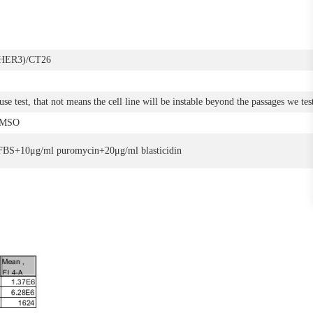
HER3)/CT26
se test, that not means the cell line will be instable beyond the passages we tes
DMSO
S+10μg/ml puromycin+20μg/ml blasticidin