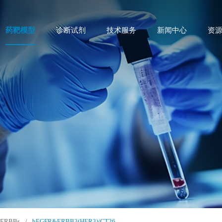
药靶模型
诊断试剂
技术服务
新闻中心
资
ERBBs
/
hEGFR&ERBB3(HER3)/CT26