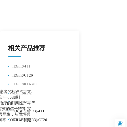
相关产品推荐
•
hEGFR/4T1
•
hEGFR/CT26
•
hEGFR/KLN205
 患者的标准治疗方
•
hEGFR/LL/2
能力进一步加剧
•
hEGFR/MC-38
靶向治疗的耐药性。与
为有效的信号转导 实
•
hERBB3(HER3)/4T1
号网络，从而增强
•
解率（ORR） 和延
hERBB3(HER3)/CT26