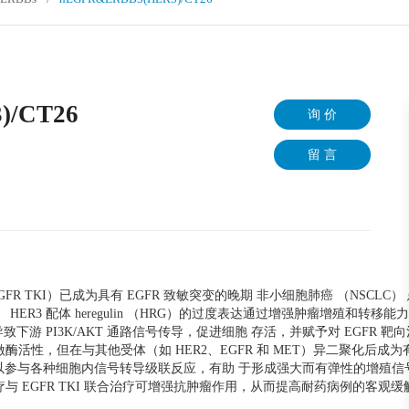
)/CT26
询 价
留 言
TKI）已成为具有 EGFR 致敏突变的晚期 非小细胞肺癌 （NSCLC）
。 HER3 配体 heregulin （HRG）的过度表达通过增强肿瘤增殖和转移
激活导致下游 PI3K/AKT 通路信号传导，促进细胞 存活，并赋予对 EGFR 
激酶活性，但在与其他受体（如 HER2、EGFR 和 MET）异二聚化后成
以参与各种细胞内信号转导级联反应，有助 于形成强大而有弹性的增殖信
疗与 EGFR TKI 联合治疗可增强抗肿瘤作用，从而提高耐药病例的客观缓