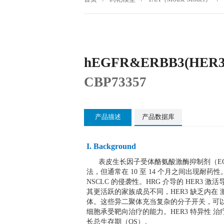
hEGFR&ERBB3(HER3
CBP73357
产品描述
产品数据库
I. Background
表皮生长因子受体酪氨酸激酶抑制剂（EGFR 
法，但通常在 10 至 14 个月之间出现耐药性
NSCLC 的侵袭性。HRG 介导的 HER3 
其更活跃的家族成员不同，HER3 缺乏内在 
体。这些异二聚体充当复杂的分子开关，可
细胞承受靶向治疗的能力。HER3 特异性 治
长总生存期（OS）。