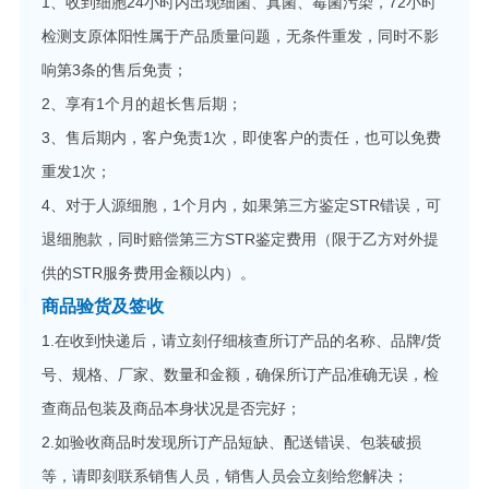
1、收到细胞24小时内出现细菌、真菌、霉菌污染，72小时
检测支原体阳性属于产品质量问题，无条件重发，同时不影
响第3条的售后免责；
2、享有1个月的超长售后期；
3、售后期内，客户免责1次，即使客户的责任，也可以免费
重发1次；
4、对于人源细胞，1个月内，如果第三方鉴定STR错误，可
退细胞款，同时赔偿第三方STR鉴定费用（限于乙方对外提
供的STR服务费用金额以内）。
商品验货及签收
1.在收到快递后，请立刻仔细核查所订产品的名称、品牌/货
号、规格、厂家、数量和金额，确保所订产品准确无误，检
查商品包装及商品本身状况是否完好；
2.如验收商品时发现所订产品短缺、配送错误、包装破损
等，请即刻联系销售人员，销售人员会立刻给您解决；