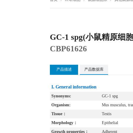
GC-1 spg(小鼠精原细胞
CBP61626
产品描述
产品数据库
I. General information
Synonyms:
GC-1 spg
Organism:
Mus musculus, tra
Tissue：
Testis
Morphology：
Epithelial
Growth properties：
Adherent