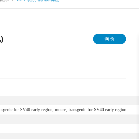
)
询 价
nsgenic for SV40 early region, mouse, transgenic for SV40 early region