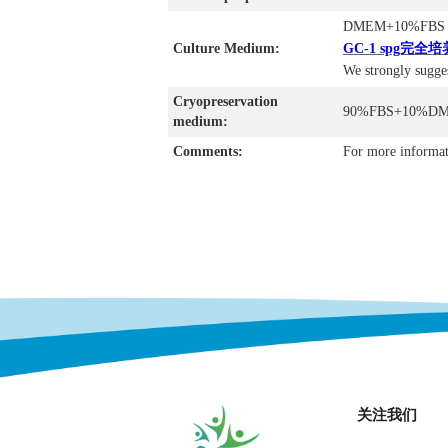
DMEM+10%FBS
Culture Medium:
GC-1 spg完全培
We strongly sugge
Cryopreservation
90%FBS+10%D
medium:
Comments:
For more informat
关注我们