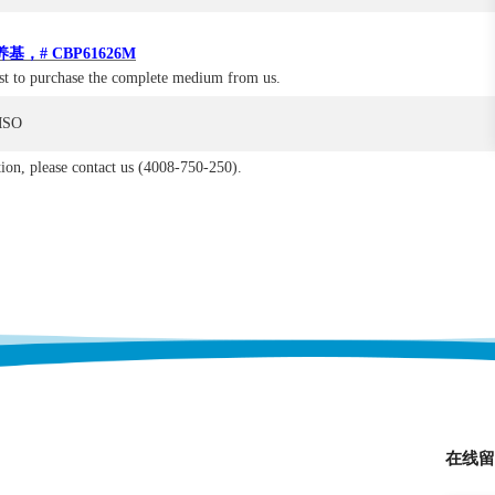
养基，# CBP61626M
st to purchase the complete medium from us.
MSO
ion, please contact us (4008-750-250).
在线留