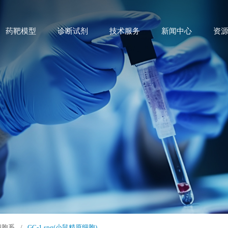
药靶模型
诊断试剂
技术服务
新闻中心
资
细胞系
/
GC-1 spg(小鼠精原细胞)